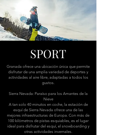
SPORT
Granada ofrece una ubicación única que permite
disfrutar de una amplia variedad de deportes y
actividades al aire libre, adaptadas a todos los
gustos.
Sierra Nevada: Paraíso para los Amantes de la
Nieve
A tan solo 40 minutos en coche, la estación de
esquí de Sierra Nevada ofrece una de las
mejores infraestructuras de Europa. Con más de
100 kilómetros de pistas esquiables, es el lugar
ideal para disfrutar del esquí, el snowboarding y
otras actividades invernales.