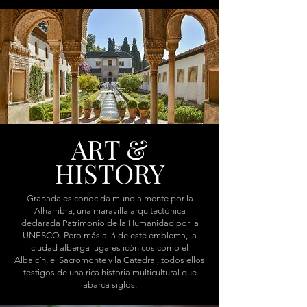
ART &
HISTORY
Granada es conocida mundialmente por la
Alhambra, una maravilla arquitectónica
declarada Patrimonio de la Humanidad por la
UNESCO. Pero más allá de este emblema, la
ciudad alberga lugares icónicos como el
Albaicín, el Sacromonte y la Catedral, todos ellos
testigos de una rica historia multicultural que
abarca siglos.