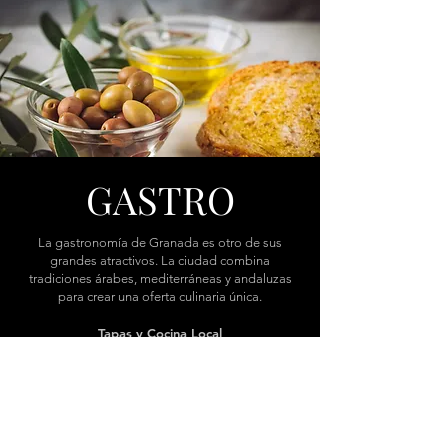
GASTRO
La gastronomía de Granada es otro de sus
grandes atractivos. La ciudad combina
tradiciones árabes, mediterráneas y andaluzas
para crear una oferta culinaria única.
Tapas y Cocina Local
Granada es famosa por su tradición de tapas
gratuitas, que acompañan cada bebida en los
bares locales.
Productos de Proximidad
Desde los aceites de oliva virgen extra de las